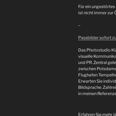
Für ein ungestörtes
ist nicht immer zur 
–
Passbilder sofort 
Das Photostudio Klam
visuelle Kommunika
und PR. Zentral gel
zwischen Potsdame
Flughafen Tempelh
Erwarten Sie indivi
Bildsprache. Zahlre
in meinen Referenze
Erfahren Sie mehr ü