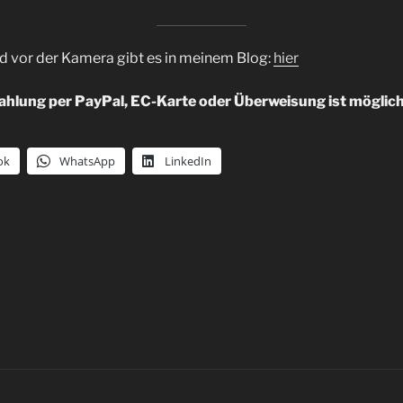
d vor der Kamera gibt es in meinem Blog:
hier
ahlung per PayPal, EC-Karte oder Überweisung ist möglic
ok
WhatsApp
LinkedIn