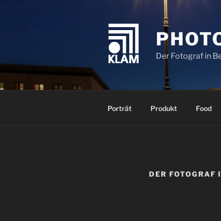
Zum
Inhalt
springen
PHOT
Der Fotograf in B
Porträt
Produkt
Food
DER FOTOGRAF 