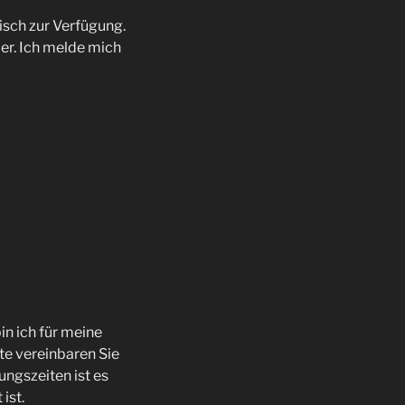
sch zur Verfügung.
er. Ich melde mich
in ich für meine
te vereinbaren Sie
ungszeiten ist es
ist.