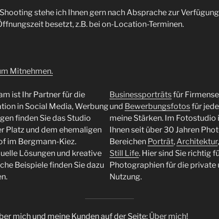
 Shooting stehe ich Ihnen gern nach Absprache zur Verfügun
Öffnungszeit besetzt, z.B. bei on-Location-Terminen.
zum Mitnehmen.
 ist Ihr Partner für die
Businessporträts
für Firmense
tion in Social Media, Werbung
und
Bewerbungsfotos
für jed
egen finden Sie das Studio
meine Stärken. Im Fotostudio in
r Platz und dem ehemaligen
Ihnen seit über 30 Jahren Pho
of im Bergmann-Kiez
.
Bereichen
Porträt
,
Architektur
duelle Lösungen und kreative
Still Life
. Hier sind Sie richtig
iche Beispiele finden Sie dazu
Photographien für die private
n.
Nutzung.
ber mich und meine Kunden auf der Seite:
Über mich
!