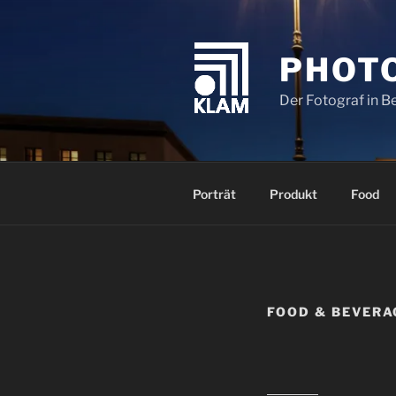
Zum
Inhalt
springen
PHOT
Der Fotograf in B
Porträt
Produkt
Food
FOOD & BEVERA