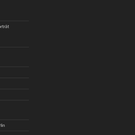
rträt
lin