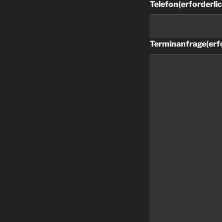
Telefon
(erforderli
Terminanfrage
(erf