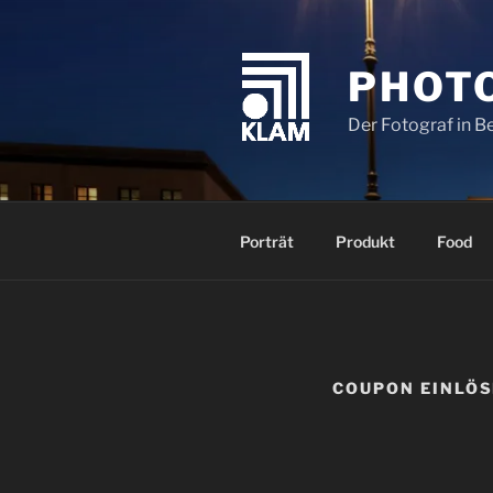
Zum
Inhalt
springen
PHOT
Der Fotograf in B
Porträt
Produkt
Food
COUPON EINLÖ