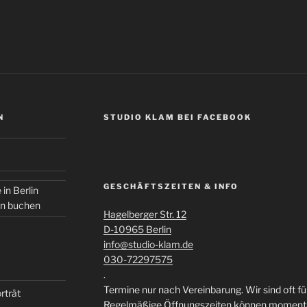
N
STUDIO KLAM BEI FACEBOOK
GESCHÄFTSZEITEN & INFO
 in Berlin
in buchen
Hagelberger Str. 12
D-10965 Berlin
info@studio-klam.de
030-72297575
.
Termine nur nach Vereinbarung. Wir sind oft f
rträt
Regelmäßige Öffnungszeiten können momentan