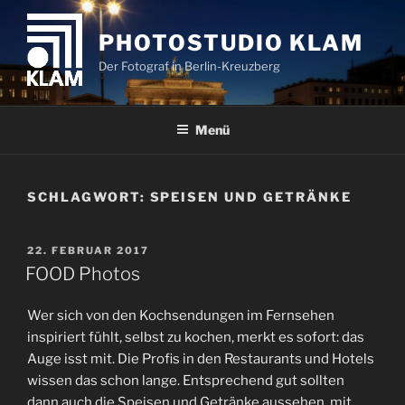
Zum
Inhalt
PHOTOSTUDIO KLAM
springen
Der Fotograf in Berlin-Kreuzberg
Menü
SCHLAGWORT:
SPEISEN UND GETRÄNKE
VERÖFFENTLICHT
22. FEBRUAR 2017
AM
FOOD Photos
Wer sich von den Kochsendungen im Fernsehen
inspiriert fühlt, selbst zu kochen, merkt es sofort: das
Auge isst mit. Die Profis in den Restaurants und Hotels
wissen das schon lange. Entsprechend gut sollten
dann auch die Speisen und Getränke aussehen, mit