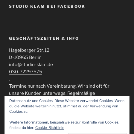
STUDIO KLAM BEI FACEBOOK
GESCHÄFTSZEITEN & INFO
Hagelberger Str. 12
D-10965 Berlin
info@studio-klam.de
030-72297575
.
Termine nur nach Vereinbarung. Wir sind oft für
unsere Kunden unterwegs. Regelmäßige
Öffnungszeiten können momentan nicht
Datenschutz und Cookies: Diese Website verwendet Cookies. Wenn
du die Website weiterhin nutzt, stimmst du der Verwendung von
gewährleistert werden.
Cookies zu.
Weitere Informationen, beispielsweise zur Kontrolle von Cookies,
findest du hier:
Cookie-Richtlinie