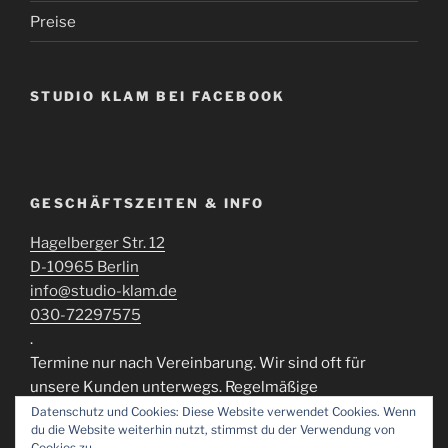
Preise
STUDIO KLAM BEI FACEBOOK
GESCHÄFTSZEITEN & INFO
Hagelberger Str. 12
D-10965 Berlin
info@studio-klam.de
030-72297575
.
Termine nur nach Vereinbarung. Wir sind oft für
unsere Kunden unterwegs. Regelmäßige
Öffnungszeiten können momentan nicht
Datenschutz und Cookies: Diese Website verwendet Cookies. Wenn
du die Website weiterhin nutzt, stimmst du der Verwendung von
gewährleistert werden.
Cookies zu.