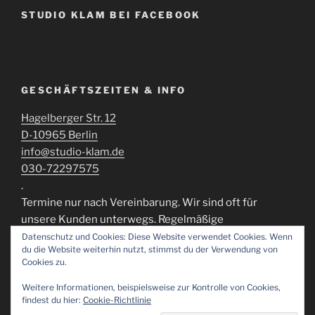
STUDIO KLAM BEI FACEBOOK
GESCHÄFTSZEITEN & INFO
Hagelberger Str. 12
D-10965 Berlin
info@studio-klam.de
030-72297575
.
Termine nur nach Vereinbarung. Wir sind oft für
unsere Kunden unterwegs. Regelmäßige
Öffnungszeiten können momentan nicht
Datenschutz und Cookies: Diese Website verwendet Cookies. Wenn
du die Website weiterhin nutzt, stimmst du der Verwendung von
gewährleistert werden.
Cookies zu.
Weitere Informationen, beispielsweise zur Kontrolle von Cookies,
findest du hier:
Cookie-Richtlinie