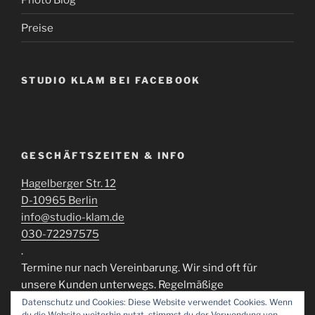
Preise
STUDIO KLAM BEI FACEBOOK
GESCHÄFTSZEITEN & INFO
Hagelberger Str. 12
D-10965 Berlin
info@studio-klam.de
030-72297575
.
Termine nur nach Vereinbarung. Wir sind oft für
unsere Kunden unterwegs. Regelmäßige
Öffnungszeiten können momentan nicht
Datenschutz und Cookies: Diese Website verwendet Cookies. Wenn
du die Website weiterhin nutzt, stimmst du der Verwendung von