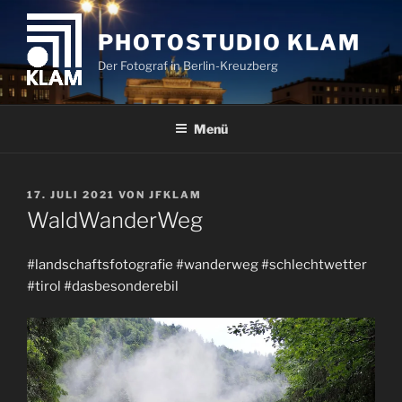
Zum
Inhalt
PHOTOSTUDIO KLAM
springen
Der Fotograf in Berlin-Kreuzberg
Menü
VERÖFFENTLICHT
17. JULI 2021
VON
JFKLAM
AM
WaldWanderWeg
#landschaftsfotografie #wanderweg #schlechtwetter
#tirol #dasbesonderebil